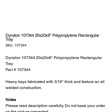
Dynalon 107344 20x20x6" Polypropylene Rectangular
Tray
SKU:
SKU:
107344
107344
Dynalon 107344 20x20x6" Polypropylene Rectangular
Tray
Part # 107344
Heavy trays fabricated with 3/16" thick and feature an all
welded construction.
Notes
Please read description carefully. Do not base your order
on the picture presented.