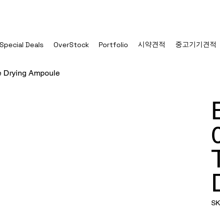
시약견적
중고기기견적
Special Deals
OverStock
Portfolio
e Drying Ampoule
SK