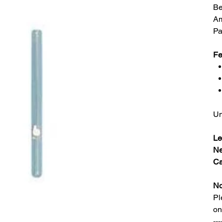
Be
Am
Pa
Fe
Un
Le
Ne
Ca
No
Pl
on
---