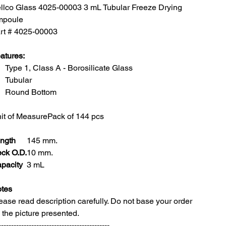
llco Glass 4025-00003 3 mL Tubular Freeze Drying
poule
rt # 4025-00003
atures:
Type 1, Class A - Borosilicate Glass
Tubular
Round Bottom
it of Measure
Pack of 144 pcs
ngth
145 mm.
ck O.D.
10 mm.
pacity
3 mL
tes
ease read description carefully. Do not base your order
 the picture presented.
--------------------------------------------